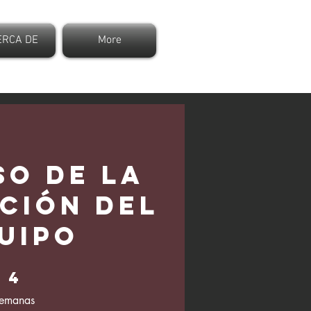
ERCA DE
More
so de la
ción del
uipo
 semanas
4
semanas