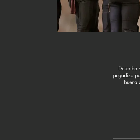
Describa s
pegadizo par
buena d