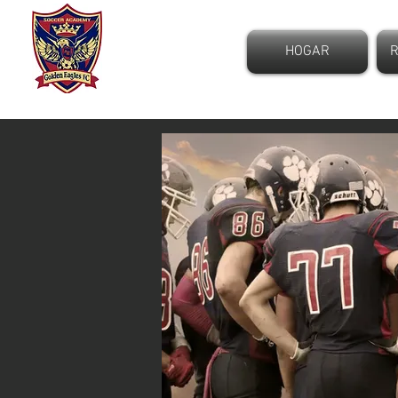
NUEVO CLUB DE
FÚTBOL
HOGAR
R
VALLE DE SAN TAN
Reina griega -
Gilbert
ARIZONA