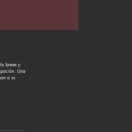
xto breve y
cipación. Una
nan a su